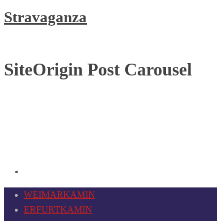
Stravaganza
SiteOrigin Post Carousel
Mime
Vaudeville
Operetta
WEIMARKAMIN
ERFURTKAMIN