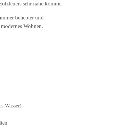
Holzfeuers sehr nahe kommt.
immer beliebter und
ür modernes Wohnen.
es Wasser)
lten