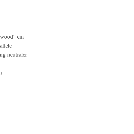
ilwood" ein
allele
g neutraler
n